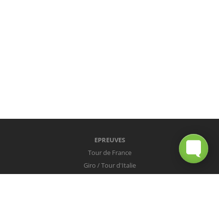
EPREUVES
Tour de France
Giro / Tour d'Italie
Vuelta / Tour d'Espagne
Milan-San Remo
Tour des Flandres
Paris-Roubaix