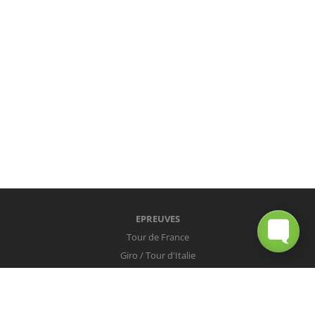
EPREUVES
Tour de France
Giro / Tour d'Italie
Vuelta / Tour d'Espagne
Milan-San Remo
Tour des Flandres