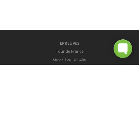
EPREUVES
Tour de France
Giro / Tour d'Italie
Vuelta / Tour d'Espagne
Milan-San Remo
Tour des Flandres
Paris-Roubaix
Liège-Bastogne-Liège
Tour de Lombardie
Championnats du Monde
COUREURS
Peter Sagan