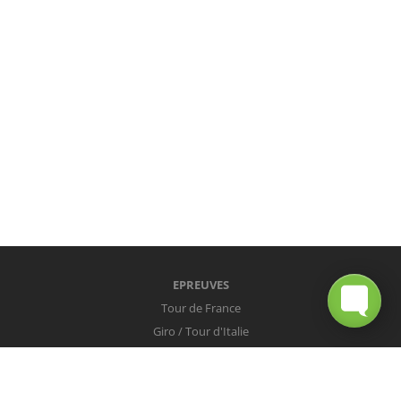
EPREUVES
Tour de France
Giro / Tour d'Italie
Vuelta / Tour d'Espagne
Milan-San Remo