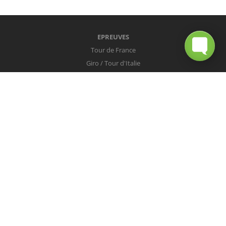
EPREUVES
Tour de France
Giro / Tour d'Italie
Vuelta / Tour d'Espagne
Milan-San Remo
Tour des Flandres
Paris-Roubaix
Liège-Bastogne-Liège
Tour de Lombardie
Championnats du Monde
COUREURS
Peter Sagan
Christopher Froome
Nairo Quintana
Mark Cavendish