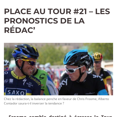
PLACE AU TOUR #21 – LES
PRONOSTICS DE LA
RÉDAC’
Chez la rédaction, la balance penche en faveur de Chris Froome, Alberto
Contador saura-t-il inverser la tendance ?
– Froome semble destiné à écraser le Tour.