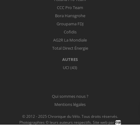
CCC Pro Team
Bora Hansgrohe
Groupama FDJ
Cofidis
AG2R La Mondiale
Total Direct Énergie
AUTRES
UCI (43)
Qui sommes nous ?
Mentions légales
© 2012 - 2025 Chronique du Vélo. Tous droits réservés.
Photographies © leurs auteurs respectifs.
Site web par