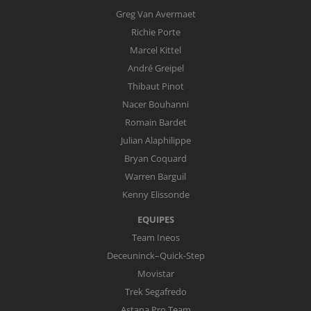
Greg Van Avermaet
Richie Porte
Marcel Kittel
André Greipel
Thibaut Pinot
Nacer Bouhanni
Romain Bardet
Julian Alaphilippe
Bryan Coquard
Warren Barguil
Kenny Elissonde
EQUIPES
Team Ineos
Deceuninck–Quick-Step
Movistar
Trek Segafredo
Astana Pro Team