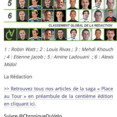
1 : Robin Watt ;
2 : Louis Rivas ;
3 : Mehdi Khouch
;
4 : Etienne Jacob ;
5 : Amine Ladouani ;
6 : Alexis
Midol
La Rédaction
>> Retrouvez tous nos articles de la saga « Place
au Tour » en préambule de la centième édition
en cliquant ici.
Suivre @ChroniqueDuVelo