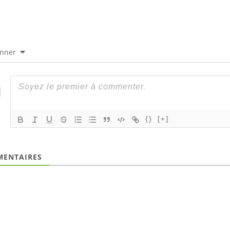
onner
{}
[+]
ENTAIRES