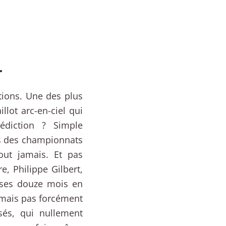
L
tions. Une des plus
lot arc-en-ciel qui
édiction ? Simple
s des championnats
out jamais. Et pas
e, Philippe Gilbert,
 ses douze mois en
r, mais pas forcément
sés, qui nullement