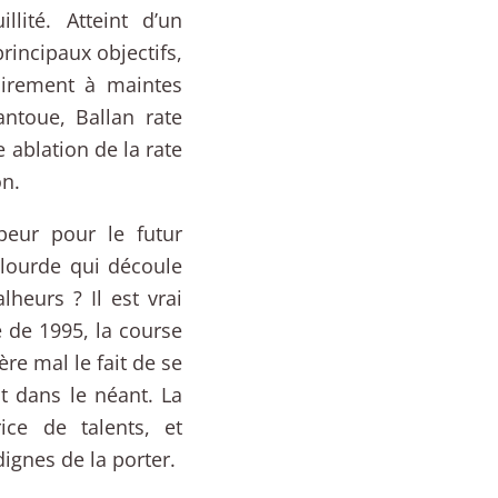
lité. Atteint d’un
rincipaux objectifs,
oirement à maintes
ntoue, Ballan rate
ablation de la rate
on.
peur pour le futur
 lourde qui découle
heurs ? Il est vrai
e de 1995, la course
re mal le fait de se
t dans le néant. La
ice de talents, et
dignes de la porter.