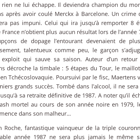
, rien ne lui échappe. Il deviendra champion du mo
ns après avoir coulé Merckx à Barcelone. Un crime 
tera pas impuni. Celui qui ira jusqu’à remporter 8
 France n’obtient plus aucun résultat lors de l’anné
upçons de dopage l’entourant devenaient de plu
sement, talentueux comme peu, le garçon s’adju
, exploit qui sauve sa saison. Auteur d’un retour
s décroche la timbale : 5 étapes du Tour, le maillot v
en Tchécoslovaquie. Poursuivi par le fisc, Maertens v
niers grands succès. Tombé dans l’alcool, il ne sera
squ’à sa retraite définitive de 1987. A noter qu’il é
ash mortel au cours de son année noire en 1979, le 
émence dans son malheur…
n Roche, fantastique vainqueur de la triple couron
able année 1987 ne sera plus jamais le même su