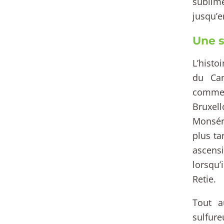
sublim
jusqu’e
Une s
L’histo
du Can
commen
Bruxel
Monséré
plus ta
ascens
lorsqu
Retie.
Tout a
sulfure