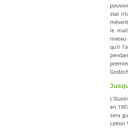
pouvoir
star ir
mésente
le mail
niveau 
qu’il l
pendan
premie
Godzich
Jusq
L’illus
en 199
sera gu
Letton 