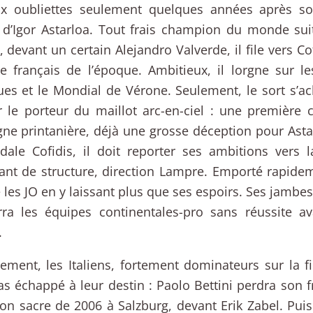
aux oubliettes seulement quelques années après s
 d’Igor Astarloa. Tout frais champion du monde su
 devant un certain Alejandro Valverde, il file vers Cof
e français de l’époque. Ambitieux, il lorgne sur le
ues et le Mondial de Vérone. Seulement, le sort s’a
r le porteur du maillot arc-en-ciel : une première c
e printanière, déjà une grosse déception pour Astar
dale Cofidis, il doit reporter ses ambitions vers 
nt de structure, direction Lampre. Emporté rapide
e les JO en y laissant plus que ses espoirs. Ses jambes l
rra les équipes continentales-pro sans réussite a
.
ement, les Italiens, fortement dominateurs sur la 
as échappé à leur destin : Paolo Bettini perdra son 
on sacre de 2006 à Salzburg, devant Erik Zabel. Puis