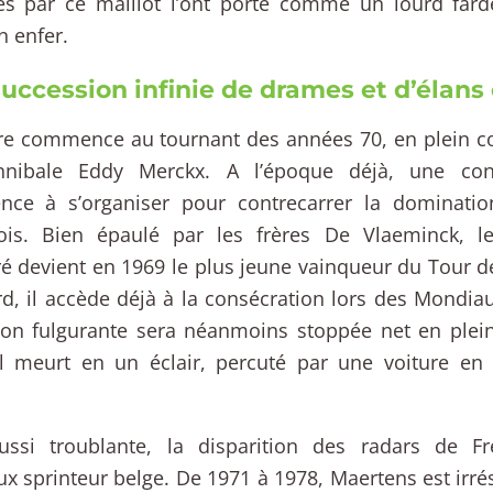
és par ce maillot l’ont porté comme un lourd far
n enfer.
uccession infinie de drames et d’élans
ire commence au tournant des années 70, en plein 
nibale Eddy Merckx. A l’époque déjà, une co
ce à s’organiser pour contrecarrer la dominati
lois. Bien épaulé par les frères De Vlaeminck, le
 devient en 1969 le plus jeune vainqueur du Tour 
rd, il accède déjà à la consécration lors des Mondia
ion fulgurante sera néanmoins stoppée net en plei
’il meurt en un éclair, percuté par une voiture en
ussi troublante, la disparition des radars de F
ux sprinteur belge. De 1971 à 1978, Maertens est irrési