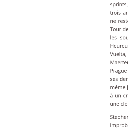
sprints
trois a
ne res
Tour de
les so
Heureu
Vuelta
Maerten
Prague 
ses der
même ju
à un cr
une cl
Stephe
improb