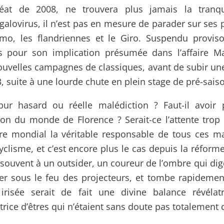
réat de 2008, ne trouvera plus jamais la tranquil
alovirus, il n’est pas en mesure de parader sur ses p
mo, les flandriennes et le Giro. Suspendu provis
es pour son implication présumée dans l’affaire Ma
uvelles campagnes de classiques, avant de subir une 
, suite à une lourde chute en plein stage de pré-sais
 pur hasard ou réelle malédiction ? Faut-il avoir 
n du monde de Florence ? Serait-ce l’attente trop
tre mondial la véritable responsable de tous ces mal
yclisme, et c’est encore plus le cas depuis la réform
 souvent à un outsider, un coureur de l’ombre qui digè
er sous le feu des projecteurs, et tombe rapidemen
 irisée serait de fait une divine balance révélatr
trice d’êtres qui n’étaient sans doute pas totalement 