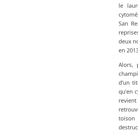
le lau
cytomég
San Re
repris
deux no
en 2013
Alors,
champio
d’un ti
qu’en c
revient
retrouv
toison
destruc