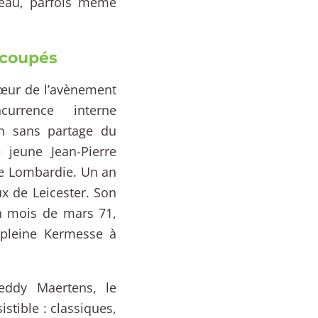
deau, parfois même
 coupés
cœur de l’avènement
ncurrence interne
on sans partage du
 jeune Jean-Pierre
de Lombardie. Un an
ux de Leicester. Son
n mois de mars 71,
 pleine Kermesse à
reddy Maertens, le
stible : classiques,