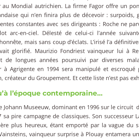
 au Mondial autrichien. La firme Fagor offre un pont
landaise qui n’en finira plus de décevoir : surpoids
ntes constantes avec ses dirigeants : Roche ne par
lot arc-en-ciel. Délesté de celui-ci l’année suivant
honnête, mais sans coup d’éclats. L’irisé l’a définitiv
’avait glorifié. Maurizio Fondriest vainqueur lui à 
t de longues années poursuivi par diverses mala
r à Agrigente en 1994 sera manipulé et escroqué 
, créateur du Groupement. Et cette liste n’est pas ex
u’à l’époque contemporaine…
tre Johann Museeuw, dominant en 1996 sur le circuit 
7 sa pire campagne de classiques. Son successeur L
ère plus heureux, étant emporté par la vague du s
Vainsteins, vainqueur surprise à Plouay entamera un