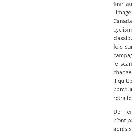
finir 
l’image
Canada,
cyclism
classiq
fois su
campagn
le scan
changea
il quitt
parcou
retraite
Dernièr
n’ont p
après s