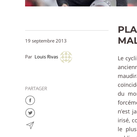
PLA
MAL
19 septembre 2013
Par
Louis Rivas
Le cycl
ancienn
maudir
coïnci
PARTAGER
du mon
forcéme
n’est 
irisé, 
le plu