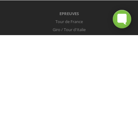
EPREUVES
Tour de France
Giro / Tour d'Italie
Vuelta / Tour d'Espagne
Milan-San Remo
Tour des Flandres
Paris-Roubaix
Liège-Bastogne-Liège
Tour de Lombardie
Championnats du Monde
COUREURS
Peter Sagan
Christopher Froome
Nairo Quintana
Mark Cavendish
Vincenzo Nibali