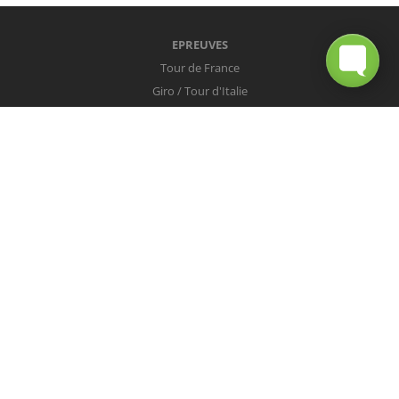
EPREUVES
Tour de France
Giro / Tour d'Italie
Vuelta / Tour d'Espagne
Milan-San Remo
Tour des Flandres
Paris-Roubaix
Liège-Bastogne-Liège
Tour de Lombardie
Championnats du Monde
COUREURS
Peter Sagan
Christopher Froome
Nairo Quintana
Mark Cavendish