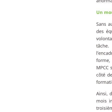
anormal
Un mou
Sans au
des éq
volonta
tâche.
l’enca
forme, 
MPCC s
côté d
formati
Ainsi, 
mois in
troisi