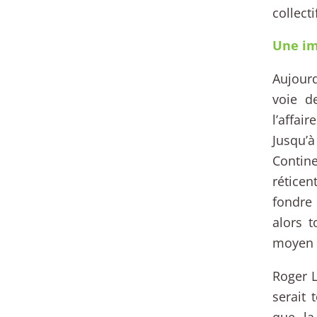
collecti
Une im
Aujour
voie d
l’affa
Jusqu’à
Contine
réticen
fondre 
alors t
moyen d
Roger L
serait
que la