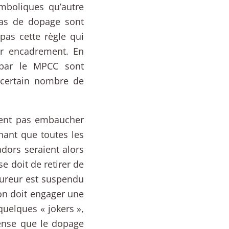
mboliques qu’autre
cas de dopage sont
as cette règle qui
eur encadrement. En
 par le MPCC sont
n certain nombre de
vent pas embaucher
nant que toutes les
dors seraient alors
e doit de retirer de
oureur est suspendu
on doit engager une
quelques « jokers »,
ense que le dopage