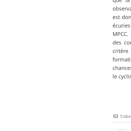
observa
est don
écuries
MPCC. 
des co
critèr
formati
chances
le cycl
S'ab