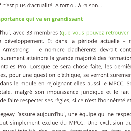
f n’est plus d’actualité. A tort ou à raison…
portance qui va en grandissant
d’hui, avec 33 membres (
que vous pouvez retrouver i
e développement. Et dans la période actuelle –
ire Armstrong – le nombre d’adhérents devrait cont
 surement atteindre la grande majorité des formatio
ntales Pro. Lorsque ce sera chose faite, les derni
tes, pour une question d’éthique, se verront suremen
dans le moule en rejoignant elles aussi le MPCC. 
otale, malgré son impuissance juridique et le fait 
e faire respecter ses règles, si ce n’est l’honnêteté et
egeay l’assure aujourd’hui, une équipe qui ne respec
 tout simplement exclue du MPCC. Une exclusion 
 quasi-totalité des autres formations en font pa