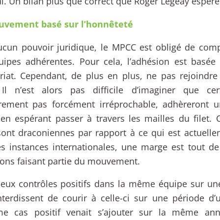
. Un bilan plus que correct que Roger Legeay espère
vement basé sur l’honnêteté
cun pouvoir juridique, le MPCC est obligé de comp
uipes adhérentes. Pour cela, l’adhésion est basée
riat. Cependant, de plus en plus, ne pas rejoindr
 Il n’est alors pas difficile d’imaginer que ce
drement pas forcément irréprochable, adhèreront 
en espérant passer à travers les mailles du filet. C
ont draconiennes par rapport à ce qui est actuelle
es instances internationales, une marge est tout d
ons faisant partie du mouvement.
deux contrôles positifs dans la même équipe sur u
terdissent de courir à celle-ci sur une période d
ème cas positif venait s’ajouter sur la même an