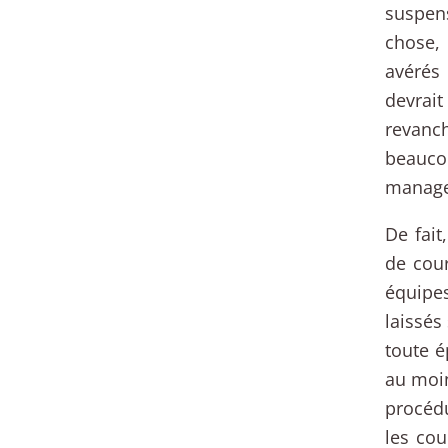
suspen
chose,
avérés
devrait
revanc
beaucou
manage
De fai
de cour
équipes
laissés
toute é
au moin
procédu
les co