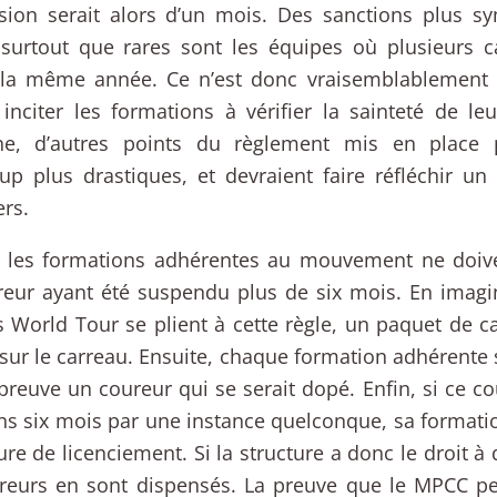
sion serait alors d’un mois. Des sanctions plus sy
 surtout que rares sont les équipes où plusieurs 
 la même année. Ce n’est donc vraisemblablement p
 inciter les formations à vérifier la sainteté de l
he, d’autres points du règlement mis en place
p plus drastiques, et devraient faire réfléchir u
rs.
t, les formations adhérentes au mouvement ne doi
eur ayant été suspendu plus de six mois. En imagi
 World Tour se plient à cette règle, un paquet de ca
 sur le carreau. Ensuite, chaque formation adhérente s
preuve un coureur qui se serait dopé. Enfin, si ce c
s six mois par une instance quelconque, sa formati
re de licenciement. Si la structure a donc le droit à 
ureurs en sont dispensés. La preuve que le MPCC p