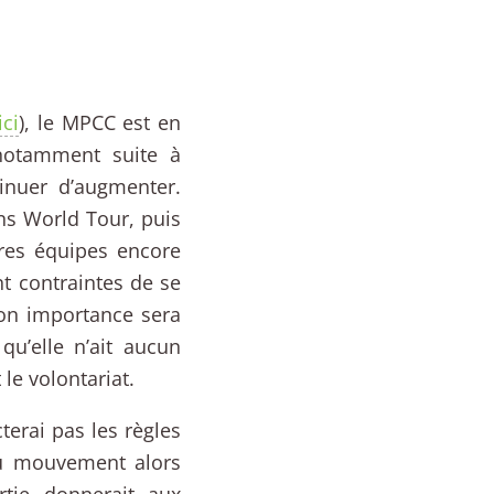
ci
), le MPCC est en
 notamment suite à
inuer d’augmenter.
ns World Tour, puis
ères équipes encore
t contraintes de se
Son importance sera
qu’elle n’ait aucun
 le volontariat.
terai pas les règles
du mouvement alors
rtie donnerait aux