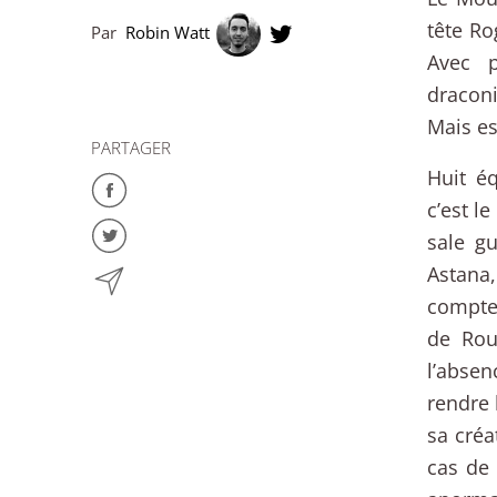
tête Ro
Par
Robin Watt
Avec 
dracon
Mais es
PARTAGER
Huit é
c’est l
sale g
Astana
compter
de Rou
l’abse
rendre 
sa créa
cas de 