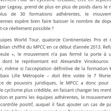
ger Legeay, prend de plus en plus de poids dans le
plus de 30 formations adhérentes, le mouve
iennes espère bien faire baisser le nombre de dopé
t-ce réellement possible ?
quipes World Tour, quatorze Continentales Pro et o
e bilan chiffré du MPCC en ce début d’année 2013. Refu
ueule », le mouvement n’a pas fermé la porte à
, dont le représentant est Alexandre Vinokourov. 
, même si l’acceptation définitive de la formation 
baix Lille Métropole – doit être votée le 7 févrie
nce de pouvoirs juridiques, le MPCC a donc pour 
le cyclisme plus crédible, en faisant changer les menta
tion et parmi les équipes adhérentes, le mouvement
contrôle positif, auquel il faut ajouter un cas de p