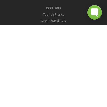
EPREUVES
Tour de France
Giro / Tour d'Italie
Vuelta / Tour d'Espagne
Milan-San Remo
Tour des Flandres
Paris-Roubaix
Liège-Bastogne-Liège
Tour de Lombardie
Championnats du Monde
COUREURS
Peter Sagan
Christopher Froome
Nairo Quintana
Mark Cavendish
Vincenzo Nibali