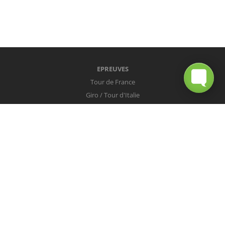
EPREUVES
Tour de France
Giro / Tour d'Italie
Vuelta / Tour d'Espagne
Milan-San Remo
Tour des Flandres
Paris-Roubaix
Liège-Bastogne-Liège
Tour de Lombardie
Championnats du Monde
COUREURS
Peter Sagan