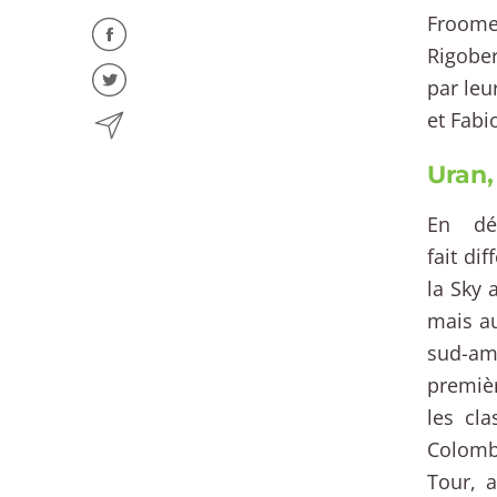
Froome
Rigober
par leu
et Fabi
Uran,
En dé
fait di
la Sky 
mais au
sud-am
premièr
les cla
Colomb
Tour, 