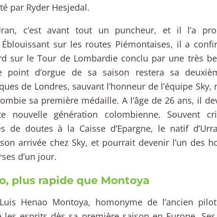
é par Ryder Hesjedal.
ran, c’est avant tout un puncheur, et il l’a pr
 Éblouissant sur les routes Piémontaises, il a conf
rd sur le Tour de Lombardie conclu par une très bel
e point d’orgue de sa saison restera sa deuxiè
ues de Londres, sauvant l’honneur de l’équipe Sky, m
lombie sa première médaille. A l’âge de 26 ans, il dev
te nouvelle génération colombienne. Souvent cr
s de doutes à la Caisse d’Epargne, le natif d’Urr
son arrivée chez Sky, et pourrait devenir l’un des 
rses d’un jour.
, plus rapide que Montoya
 Luis Henao Montoya, homonyme de l’ancien pilo
les esprits dès sa première saison en Europe. Ses 