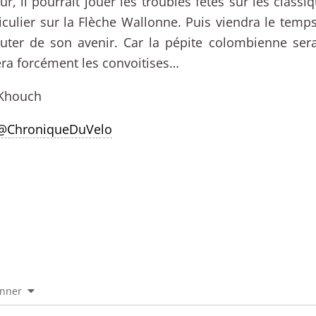
r, il pourrait jouer les troubles fêtes sur les classiq
iculier sur la Flèche Wallonne. Puis viendra le temp
uter de son avenir. Car la pépite colombienne sera
rera forcément les convoitises…
Khouch
 @ChroniqueDuVelo
onner