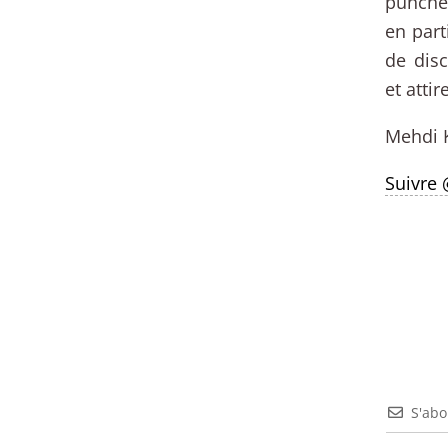
puncheu
en part
de disc
et atti
Mehdi 
Suivre
S'ab