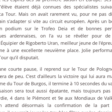
’élève étaient déjà connues des spécialistes suiva
ca Tour. Mais on avait rarement vu, pour ne pas d
in s’adapter si vite au circuit européen. Après un 
n podium sur le Trofeo Deia et de bonnes per
ques ardennaises, on l’a vu se révéler pour d
e. Équipier de Rigoberto Uran, meilleur jeune de l’épreu
e à une excellente neuvième place. Jolie performa
our qu’il disputait.
ne courte pause, il reprend sur le Tour de Pologne,
ra de peu. C’est d’ailleurs la victoire qui lui aura 
e du Tour de Burgos, il termine à 10 secondes du v
saison sera tout aussi épatante, mais toujours pas 
die, 4 dans le Piémont et 9e aux Mondiaux de Val
n attend désormais la confirmation de la part 