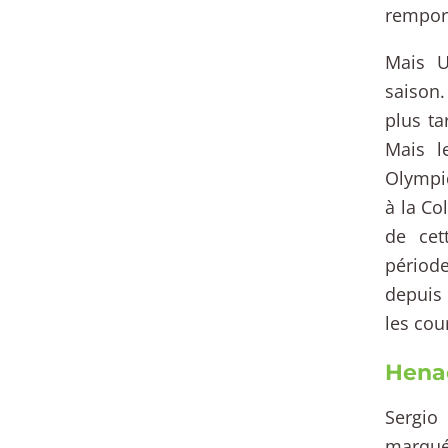
remport
Mais U
saison.
plus ta
Mais l
Olympiq
à la Co
de cet
période
depuis 
les cou
Henao
Sergio
marqué 