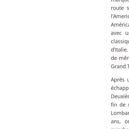
route s
l’Ameri
América
avec u
classi
d’Itali
de mêm
Grand T
Après u
échappe
Deuxièm
fin de 
Lombar
ans, o