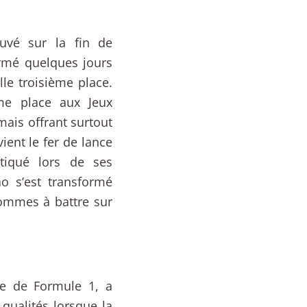
ouvé sur la fin de
irmé quelques jours
le troisième place.
me place aux Jeux
ais offrant surtout
ient le fer de lance
itiqué lors de ses
ao s’est transformé
hommes à battre sur
te de Formule 1, a
qualités lorsque la