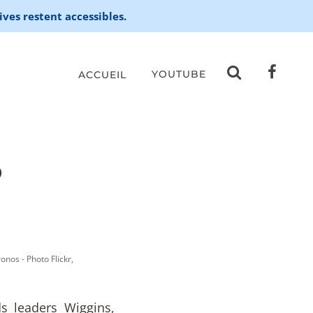
ives restent accessibles.
YOUTUBE
ACCUEIL
O
nos - Photo Flickr,
s leaders Wiggins,