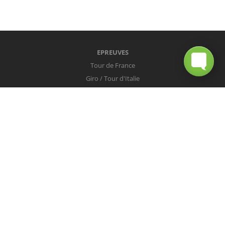
EPREUVES
Tour de France
Giro / Tour d'Italie
Vuelta / Tour d'Espagne
Milan-San Remo
Tour des Flandres
Paris-Roubaix
Liège-Bastogne-Liège
Tour de Lombardie
Championnats du Monde
COUREURS
Peter Sagan
Christopher Froome