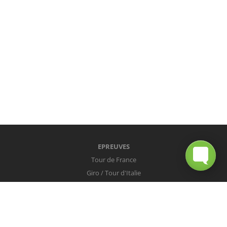
EPREUVES
Tour de France
Giro / Tour d'Italie
Vuelta / Tour d'Espagne
Milan-San Remo
Tour des Flandres
Paris-Roubaix