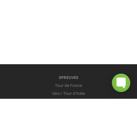
EPREUVES
Tour de France
Giro / Tour d'Italie
Vuelta / Tour d'Espagne
Milan-San Remo
Tour des Flandres
Paris-Roubaix
Liège-Bastogne-Liège