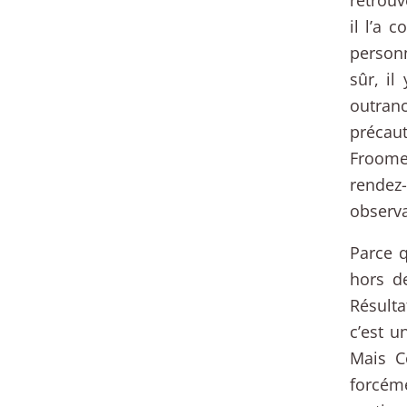
il l’a 
personn
sûr, i
outran
précaut
Froome
rendez
observa
Parce q
hors d
Résulta
c’est u
Mais C
forcéme