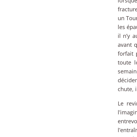
lorsque
fractur
un Tour
les épa
il n’y 
avant q
forfai
toute l
semain
décide
chute, i
Le rev
l’imagi
entrev
l’entr