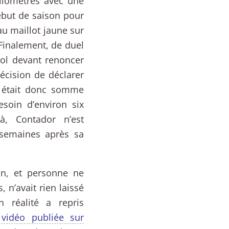
kilomètres avec une
 début de saison pour
au maillot jaune sur
 Finalement, de duel
nol devant renoncer
écision de déclarer
e était donc somme
besoin d’environ six
à, Contador n’est
semaines après sa
in, et personne ne
 n’avait rien laissé
n réalité a repris
vidéo publiée sur