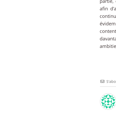
partie,
afin d’
continu
évidemm
content
davant
ambitie
S'ab