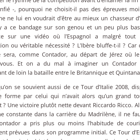
confié -, pourquoi ne choisit-il pas des épreuves 
e ne lui en voudrait d’être au mieux un chasseur d’
l y a ce bandage sur son genou et un peu plus bas,
ce sur une vidéo où l’Espagnol a malgré tout l
ion ou véritable nécessité ? L’Ibère bluffe-t-il ? Car
 sera, comme Contador, au départ de Jérez où le
-vous. Et on a du mal à imaginer un Contador f
nt de loin la bataille entre le Britannique et Quintana
u’on se souvient aussi de ce Tour d’Italie 2008, di
e forme par celui qui n’avait alors qu’un grand to
t ? Une victoire plutôt nette devant Riccardo Ricco. Al
ne constante dans la carrière du Madrilène, il ne fa
ontador a pris plus ou moins l’habitude de cour
nt prévues dans son programme initial. Ce Tour d’E