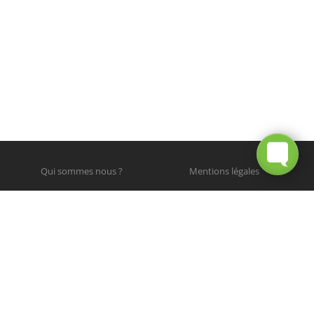
Qui sommes nous ?
Mentions légales
© 2012 - 2025 Chronique du Vélo. Tous droits réservés.
Photographies © leurs auteurs respectifs.
Site web par
RETOUR
EN HAUT