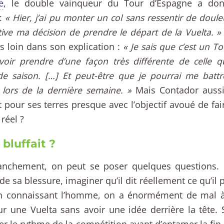
e
, le double vainqueur du Tour d’Espagne a do
 :
« Hier, j’ai pu monter un col sans ressentir de dou
ive ma décision de prendre le départ de la Vuelta. »
us loin dans son explication :
« Je sais que c’est un T
voir prendre d’une façon très différente de celle q
e saison. […] Et peut-être que je pourrai me battr
 lors de la dernière semaine. »
Mais Contador aussi
 pour ses terres presque avec l’objectif avoué de faire
 réel ?
l bluffait ?
ranchement, on peut se poser quelques questions.
 de sa blessure, imaginer qu’il dit réellement ce qu’il 
n connaissant l’homme, on a énormément de mal à c
ur une Vuelta sans avoir une idée derrière la tête. 
er le rythme de la compétition avant d’entamer la fi