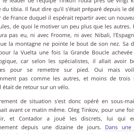
 le leader de l’équipe Tinkoff roula près de vingt 
e du tibia. Il faut dire qu’il s’était préparé depuis le
 de France duquel il espérait repartir avec un nouve
ules, de quoi le motiver un peu plus que les autres.
aura pas eu, ni avec Froome, ni avec Nibali, l’Espag
ue la montagne ne pointe le bout de son nez. Sa d
t pour la Vuelta une fois la Grande Boucle achevé
ogique, car selon les spécialistes, il allait avoir 
es pour se remettre sur pied. Oui mais voil
mment pas comme les autres, et moins de trois 
l était de retour sur un vélo.
irement de situation s’est donc opéré en sous-ma
nait avant ce matin même. Oleg Tinkov, pour une fois,
oir, et Contador a joué les discrets, lui qui e
aînement depuis une dizaine de jours.
Dans une 