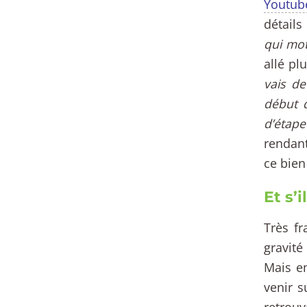
Youtub
détails
qui mot
allé pl
vais de
début d
d’étape
rendant
ce bien
Et s’i
Très f
gravité
Mais e
venir s
retrouv