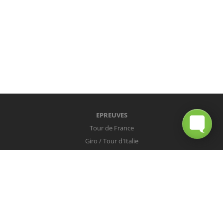
EPREUVES
Tour de France
Giro / Tour d'Italie
Vuelta / Tour d'Espagne
Milan-San Remo
Tour des Flandres
Paris-Roubaix
Liège-Bastogne-Liège
Tour de Lombardie