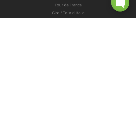
Tour de France
Giro / Tour d'Italie
Vuelta / Tour d'Espagne
Milan-San Remo
Tour des Flandres
Paris-Roubaix
Liège-Bastogne-Liège
Tour de Lombardie
Championnats du Monde
COUREURS
Peter Sagan
Christopher Froome
Nairo Quintana
Mark Cavendish
Vincenzo Nibali
Alejandro Valverde
Tom Boonen