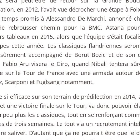
z sera peut-être de retour sur la Grande Bouc
pation, en 2012, l’avait vue décrocher une étape à Foix.
n temps promis à Alessandro De Marchi, annoncé che
de rebrousser chemin pour la BMC. Astana pour
rs tableaux en 2015, alors que l’équipe s’était focal
pes cette année. Les classiques flandriennes seront
sûrement accompagné de Borut Bozic et de son c
 Fabio Aru visera le Giro, quand Nibali tentera s
tre sur le Tour de France avec une armada autour d
z, Scarponi et Fuglsang notamment.
e si efficace sur son terrain de prédilection en 2014
 et une victoire finale sur le Tour, va donc pouvoir él
n peu plus les classiques, tout en se renforçant comme
s de trois semaines. Le tout via un recrutement intel
ire saliver. D’autant que ça ne pourrait être que le 