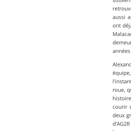
retrouv
aussi a
ont déj
Malacar
demeure
années 
Alexand
équipe,
l’insta
roue, q
histoir
courir 
deux gr
d’AG2R 