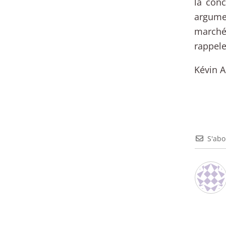
la conc
argume
marché
rappel
Kévin A
S'ab