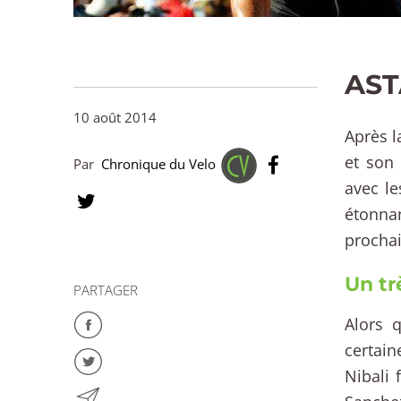
AST
10 août 2014
Après l
et son
Par
Chronique du Velo
avec le
étonna
prochai
Un tr
PARTAGER
Alors 
certai
Nibali 