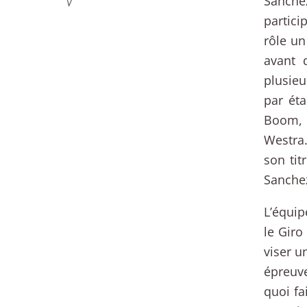
Sanche
partici
rôle u
avant 
plusieu
par éta
Boom, 
Westra.
son ti
Sanche
L’équip
le Giro
viser u
épreuve
quoi fa