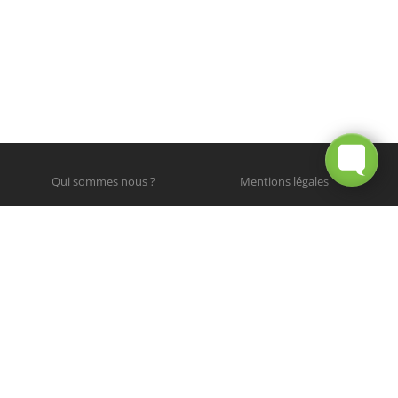
Qui sommes nous ?
Mentions légales
© 2012 - 2025 Chronique du Vélo. Tous droits réservés.
Photographies © leurs auteurs respectifs.
Site web par
RETOUR
EN HAUT