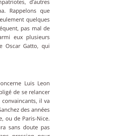
atriotes, d’autres
na. Rappelons que
seulement quelques
équent, pas mal de
armi eux plusieurs
e Oscar Gatto, qui
concerne Luis Leon
ligé de se relancer
 convaincants, il va
 Sanchez des années
, ou de Paris-Nice.
ura sans doute pas
sans pression pour