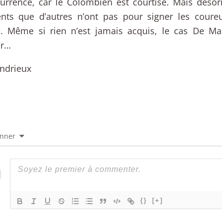
urrence, car le Colombien est courtisé. Mais déso
nts que d’autres n’ont pas pour signer les coureu
. Même si rien n’est jamais acquis, le cas De Mar
er…
ndrieux
onner
{}
[+]