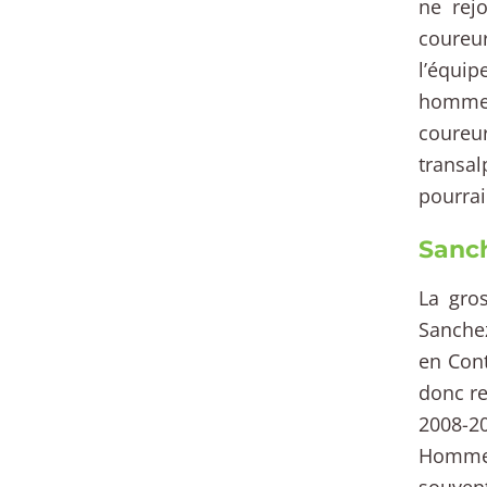
ne rej
coureu
l’équi
hommes
coureu
transa
pourrai
Sanch
La gro
Sanchez
en Cont
donc re
2008-20
Homme 
souven