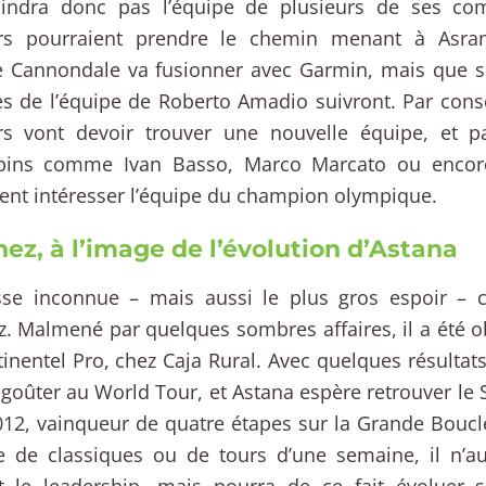
oindra donc pas l’équipe de plusieurs de ses comp
rs pourraient prendre le chemin menant à Asra
pe Cannondale va fusionner avec Garmin, mais que 
 de l’équipe de Roberto Amadio suivront. Par cons
rs vont devoir trouver une nouvelle équipe, et p
lpins comme Ivan Basso, Marco Marcato ou encor
ent intéresser l’équipe du champion olympique.
ez, à l’image de l’évolution d’Astana
sse inconnue – mais aussi le plus gros espoir – 
. Malmené par quelques sombres affaires, il a été ob
inentel Pro, chez Caja Rural. Avec quelques résultats
goûter au World Tour, et Astana espère retrouver le
12, vainqueur de quatre étapes sur la Grande Boucle
de classiques ou de tours d’une semaine, il n’a
t le leadership, mais pourra de ce fait évoluer 